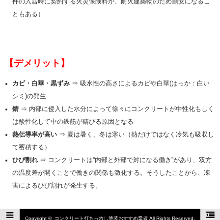
件の入居時に契約する火災保険料が、耐火建築物のため割安になるこ
ともある）
【デメリット】
カビ・白華・黒ずみ
⇒ 吸水性の高さによるカビや白華(はっか：白い
シミ)の発生
錆
⇒ 内部に侵入した水分によって徐々にコンクリートが中性化もしく
は酸性化して中の鉄筋が錆びる原因となる
熱伝導率が高い
⇒ 夏は暑く、冬は寒い（熱だけではなく冷気も吸収し
て蓄積する）
ひび割れ
⇒ コンクリートは“内部と外部で対になる働き”があり、双方
の温度差が開くことで働きの関係も激化する。そうしたことから、凍
害によるひび割れが発生する。
Copyright ©
コンクリート打ちっ放し塗装おすすめ業者
All Rights Reserved.